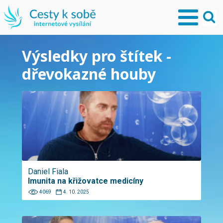
Výsledky pro štítek -
dřevokazné houby
Daniel Fiala
Imunita na křižovatce medicíny
4069
4. 10. 2025