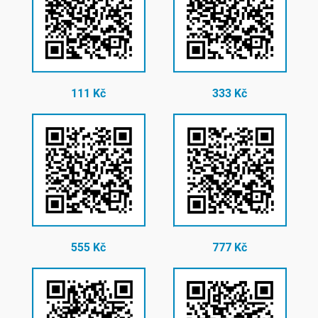
111 Kč
333 Kč
555 Kč
777 Kč