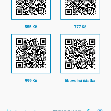
555 Kč
777 Kč
999 Kč
libovolná částka