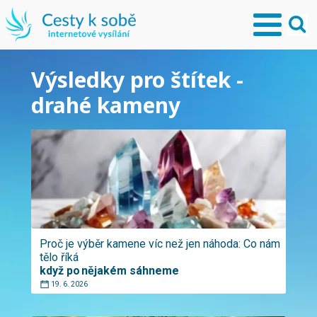
Výsledky pro štítek -
drahé kameny
Proč je výběr kamene víc než jen náhoda: Co nám
tělo říká
když po nějakém sáhneme
19. 6. 2026