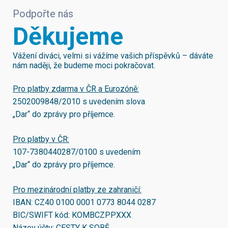
Podpořte nás
Děkujeme
Vážení diváci, velmi si vážíme vašich příspěvků – dáváte
nám naději, že budeme moci pokračovat.
Pro platby zdarma v ČR a Eurozóně:
2502009848/2010
s uvedením slova
„Dar“ do zprávy pro příjemce.
Pro platby v ČR:
107-7380440287/0100
s uvedením
„Dar“ do zprávy pro příjemce.
Pro mezinárodní platby ze zahraničí:
IBAN:
CZ40 0100 0001 0773 8044 0287
BIC/SWIFT kód:
KOMBCZPPXXX
Název účtu: CESTY K SOBĚ