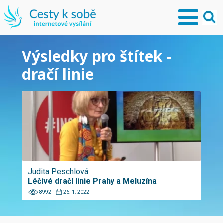
Výsledky pro štítek -
dračí linie
Judita Peschlová
Léčivé dračí linie Prahy a Meluzína
8992
26. 1. 2022