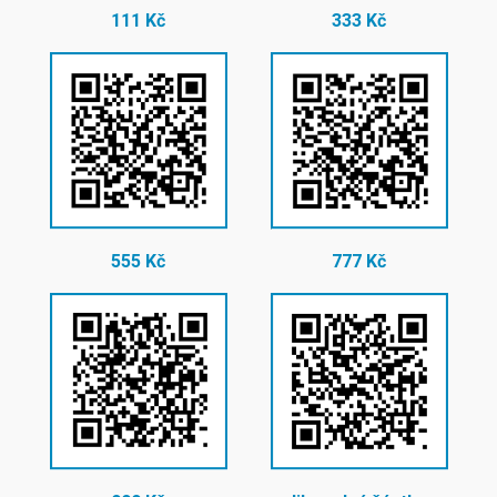
111 Kč
333 Kč
555 Kč
777 Kč