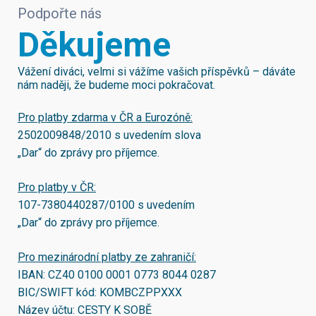
Podpořte nás
Děkujeme
Vážení diváci, velmi si vážíme vašich příspěvků – dáváte
nám naději, že budeme moci pokračovat.
Pro platby zdarma v ČR a Eurozóně:
2502009848/2010
s uvedením slova
„Dar“ do zprávy pro příjemce.
Pro platby v ČR:
107-7380440287/0100
s uvedením
„Dar“ do zprávy pro příjemce.
Pro mezinárodní platby ze zahraničí:
IBAN:
CZ40 0100 0001 0773 8044 0287
BIC/SWIFT kód:
KOMBCZPPXXX
Název účtu: CESTY K SOBĚ