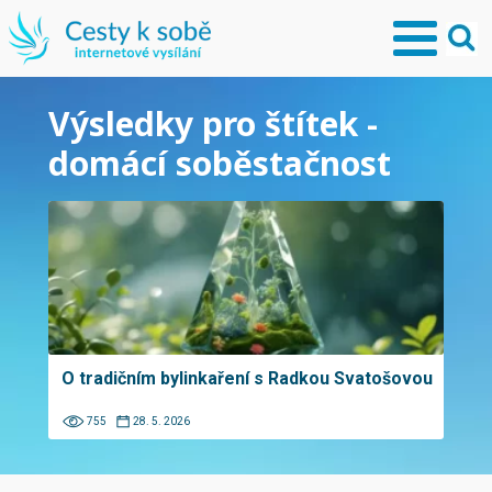
Výsledky pro štítek -
domácí soběstačnost
O tradičním bylinkaření s Radkou Svatošovou
755
28. 5. 2026