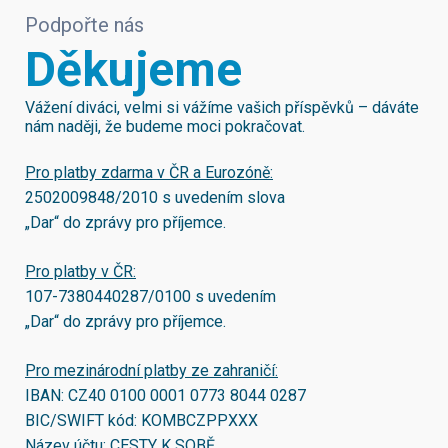
Podpořte nás
Děkujeme
Vážení diváci, velmi si vážíme vašich příspěvků – dáváte
nám naději, že budeme moci pokračovat.
Pro platby zdarma v ČR a Eurozóně:
2502009848/2010
s uvedením slova
„Dar“ do zprávy pro příjemce.
Pro platby v ČR:
107-7380440287/0100
s uvedením
„Dar“ do zprávy pro příjemce.
Pro mezinárodní platby ze zahraničí:
IBAN:
CZ40 0100 0001 0773 8044 0287
BIC/SWIFT kód:
KOMBCZPPXXX
Název účtu: CESTY K SOBĚ