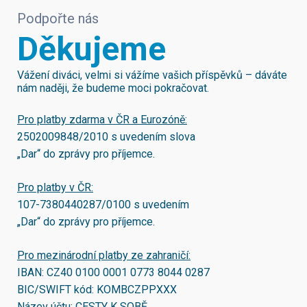
Podpořte nás
Děkujeme
Vážení diváci, velmi si vážíme vašich příspěvků – dáváte
nám naději, že budeme moci pokračovat.
Pro platby zdarma v ČR a Eurozóně:
2502009848/2010
s uvedením slova
„Dar“ do zprávy pro příjemce.
Pro platby v ČR:
107-7380440287/0100
s uvedením
„Dar“ do zprávy pro příjemce.
Pro mezinárodní platby ze zahraničí:
IBAN:
CZ40 0100 0001 0773 8044 0287
BIC/SWIFT kód:
KOMBCZPPXXX
Název účtu: CESTY K SOBĚ