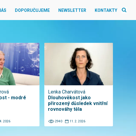
NÁS
DOPORUČUJEME
NEWSLETTER
KONTAKTY
rová
Lenka Charvátová
ost - modré
Dlouhověkost jako
přirozený důsledek vnitřní
rovnováhy těla
 4. 2026
2940
11. 2. 2026