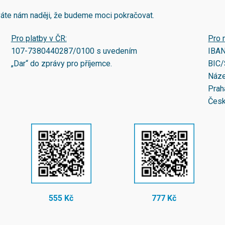
áváte nám naději, že budeme moci pokračovat.
Pro platby v ČR:
Pro 
107-7380440287/0100
s uvedením
IBA
„Dar“ do zprávy pro příjemce.
BIC/
Náze
Prah
Česk
555 Kč
777 Kč