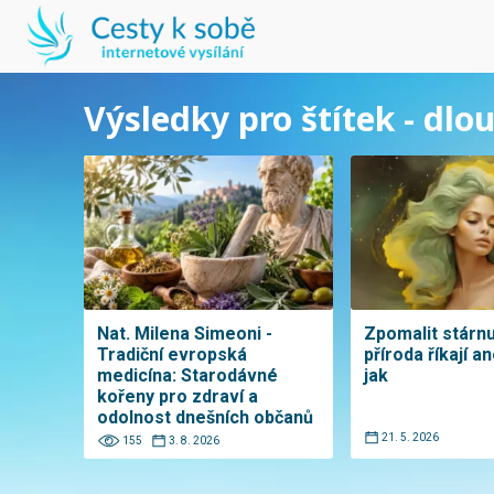
Výsledky pro štítek - dl
Nat. Milena Simeoni -
Zpomalit stárnu
Tradiční evropská
příroda říkají an
medicína: Starodávné
jak
kořeny pro zdraví a
odolnost dnešních občanů
21. 5. 2026
155
3. 8. 2026