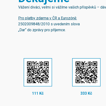
Vážení diváci, velmi si vážíme vašich příspěvků – d
Pro platby zdarma v ČR a Eurozóně:
2502009848/2010
s uvedením slova
„Dar“ do zprávy pro příjemce.
111 Kč
333 Kč