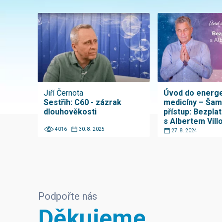
Jiří Černota
Úvod do energe
Sestřih: C60 - zázrak
medicíny – Ša
dlouhověkosti
přístup: Bezpla
s Albertem Vill
4016
30. 8. 2025
27. 8. 2024
Podpořte nás
Děkujeme