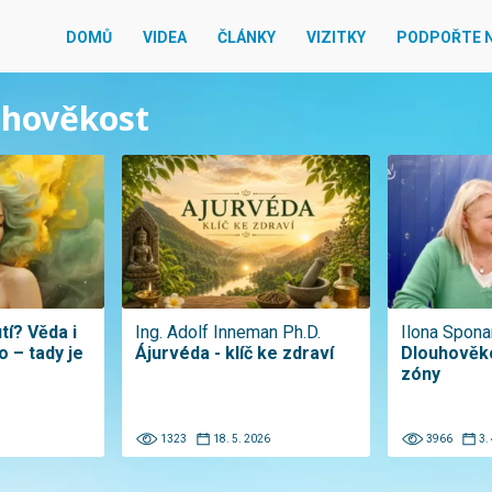
DOMŮ
VIDEA
ČLÁNKY
VIZITKY
PODPOŘTE 
ouhověkost
tí? Věda i
Ing. Adolf Inneman Ph.D.
Ilona Spona
o – tady je
Ájurvéda - klíč ke zdraví
Dlouhověk
zóny
1323
18. 5. 2026
3966
3.