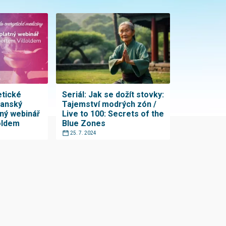
tické
Seriál: Jak se dožít stovky:
manský
Tajemství modrých zón /
tný webinář
Live to 100: Secrets of the
oldem
Blue Zones
25. 7. 2024