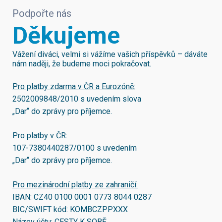
Podpořte nás
Děkujeme
Vážení diváci, velmi si vážíme vašich příspěvků – dáváte
nám naději, že budeme moci pokračovat.
Pro platby zdarma v ČR a Eurozóně:
2502009848/2010
s uvedením slova
„Dar“ do zprávy pro příjemce.
Pro platby v ČR:
107-7380440287/0100
s uvedením
„Dar“ do zprávy pro příjemce.
Pro mezinárodní platby ze zahraničí:
IBAN:
CZ40 0100 0001 0773 8044 0287
BIC/SWIFT kód:
KOMBCZPPXXX
Název účtu: CESTY K SOBĚ