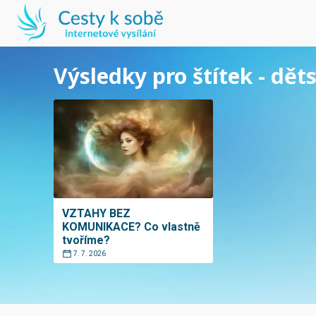
Výsledky pro štítek - dět
VZTAHY BEZ
KOMUNIKACE? Co vlastně
tvoříme?
7. 7. 2026