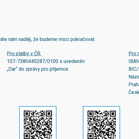
áváte nám naději, že budeme moci pokračovat.
Pro platby v ČR:
Pro 
107-7380440287/0100
s uvedením
IBA
„Dar“ do zprávy pro příjemce.
BIC/
Náze
Prah
Česk