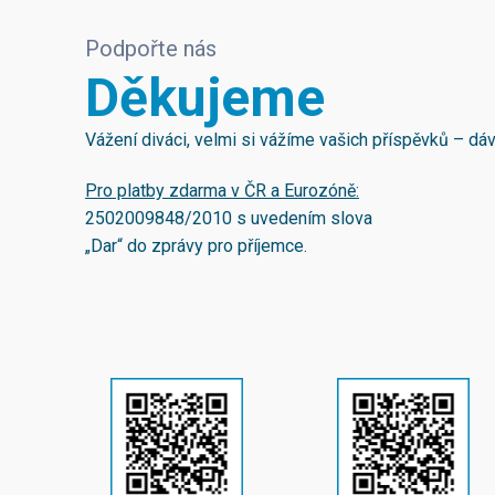
Podpořte nás
Děkujeme
Vážení diváci, velmi si vážíme vašich příspěvků – d
Pro platby zdarma v ČR a Eurozóně:
2502009848/2010
s uvedením slova
„Dar“ do zprávy pro příjemce.