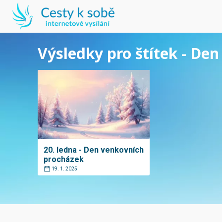
Výsledky pro štítek - De
20. ledna - Den venkovních
procházek
19. 1. 2025