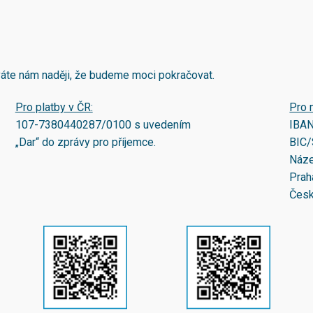
áváte nám naději, že budeme moci pokračovat.
Pro platby v ČR:
Pro 
107-7380440287/0100
s uvedením
IBA
„Dar“ do zprávy pro příjemce.
BIC/
Náze
Prah
Česk