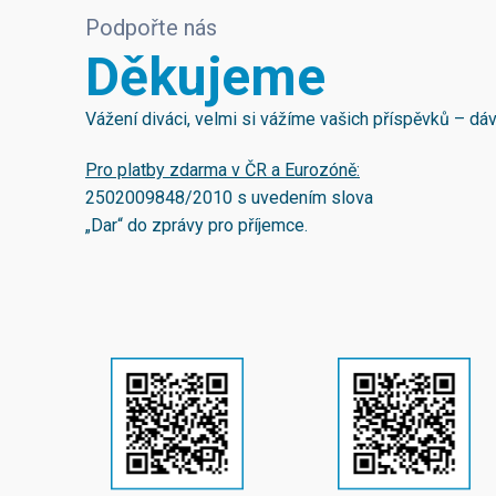
Podpořte nás
Děkujeme
Vážení diváci, velmi si vážíme vašich příspěvků – d
Pro platby zdarma v ČR a Eurozóně:
2502009848/2010
s uvedením slova
„Dar“ do zprávy pro příjemce.