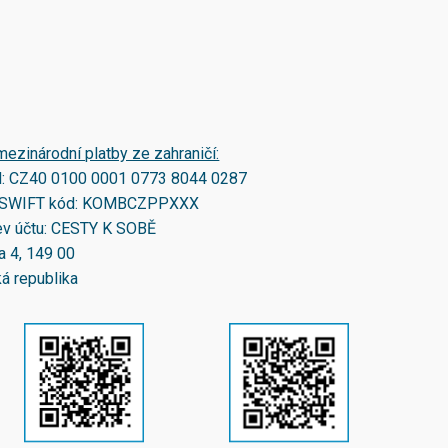
mezinárodní platby ze zahraničí:
N:
CZ40 0100 0001 0773 8044 0287
SWIFT kód:
KOMBCZPPXXX
v účtu: CESTY K SOBĚ
a 4, 149 00
á republika