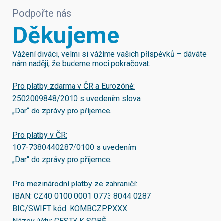
Podpořte nás
Děkujeme
Vážení diváci, velmi si vážíme vašich příspěvků – dáváte
nám naději, že budeme moci pokračovat.
Pro platby zdarma v ČR a Eurozóně:
2502009848/2010
s uvedením slova
„Dar“ do zprávy pro příjemce.
Pro platby v ČR:
107-7380440287/0100
s uvedením
„Dar“ do zprávy pro příjemce.
Pro mezinárodní platby ze zahraničí:
IBAN:
CZ40 0100 0001 0773 8044 0287
BIC/SWIFT kód:
KOMBCZPPXXX
Název účtu: CESTY K SOBĚ