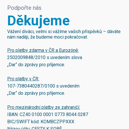
Podpořte nás
Děkujeme
Vážení diváci, velmi si vážíme vašich příspěvků – dáváte
nám naději, že budeme moci pokračovat.
Pro platby zdarma v ČR a Eurozóně:
2502009848/2010
s uvedením slova
„Dar“ do zprávy pro příjemce.
Pro platby v ČR:
107-7380440287/0100
s uvedením
„Dar“ do zprávy pro příjemce.
Pro mezinárodní platby ze zahraničí:
IBAN:
CZ40 0100 0001 0773 8044 0287
BIC/SWIFT kód:
KOMBCZPPXXX
Název účtu: CESTY K SOBĚ