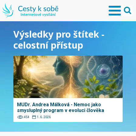
Výsledky pro štítek -
celostní přístup
MUDr. Andrea Málková - Nemoc jako
smysluplný program v evoluci člověka
454
1. 6. 2026