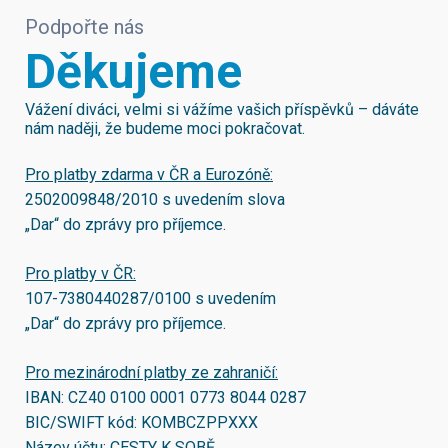
Podpořte nás
Děkujeme
Vážení diváci, velmi si vážíme vašich příspěvků – dáváte
nám naději, že budeme moci pokračovat.
Pro platby zdarma v ČR a Eurozóně:
2502009848/2010
s uvedením slova
„Dar“ do zprávy pro příjemce.
Pro platby v ČR:
107-7380440287/0100
s uvedením
„Dar“ do zprávy pro příjemce.
Pro mezinárodní platby ze zahraničí:
IBAN:
CZ40 0100 0001 0773 8044 0287
BIC/SWIFT kód:
KOMBCZPPXXX
Název účtu: CESTY K SOBĚ