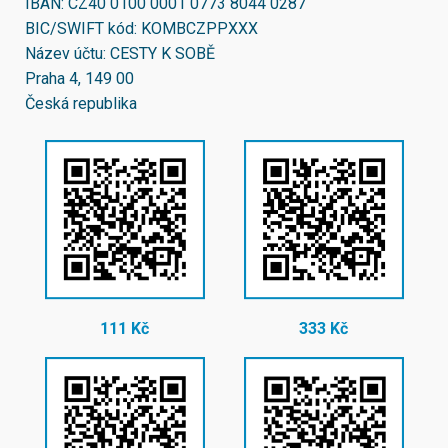
IBAN:
CZ40 0100 0001 0773 8044 0287
BIC/SWIFT kód:
KOMBCZPPXXX
Název účtu: CESTY K SOBĚ
Praha 4, 149 00
Česká republika
111 Kč
333 Kč