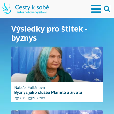
Výsledky pro štítek -
byznys
Nataša Foltánová
Byznys jako služba Planetě a životu
3620
20. 9. 2025