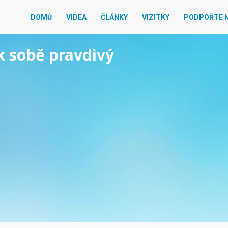
DOMŮ
VIDEA
ČLÁNKY
VIZITKY
PODPOŘTE 
 k sobě pravdivý