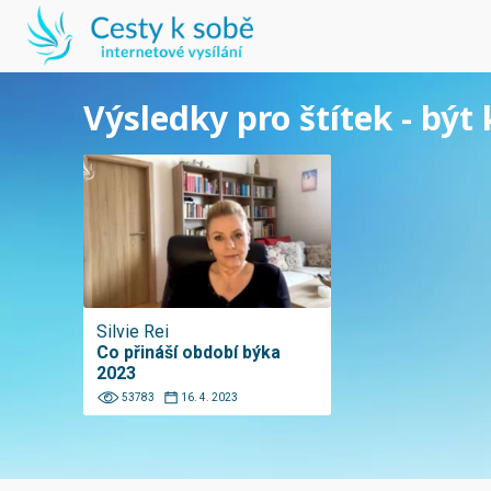
Výsledky pro štítek - být
Silvie Rei
Co přináší období býka
2023
53783
16. 4. 2023