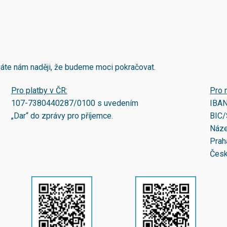
áváte nám naději, že budeme moci pokračovat.
Pro platby v ČR:
Pro 
107-7380440287/0100
s uvedením
IBA
„Dar“ do zprávy pro příjemce.
BIC/
Náze
Prah
Česk