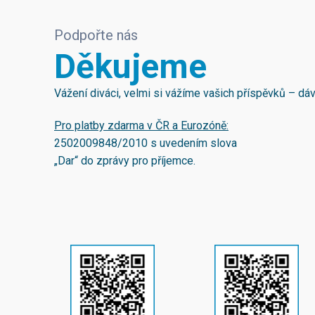
Podpořte nás
Děkujeme
Vážení diváci, velmi si vážíme vašich příspěvků – d
Pro platby zdarma v ČR a Eurozóně:
2502009848/2010
s uvedením slova
„Dar“ do zprávy pro příjemce.