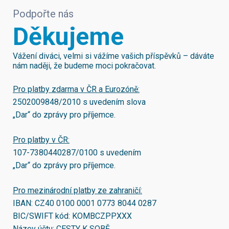
Podpořte nás
Děkujeme
Vážení diváci, velmi si vážíme vašich příspěvků – dáváte
nám naději, že budeme moci pokračovat.
Pro platby zdarma v ČR a Eurozóně:
2502009848/2010
s uvedením slova
„Dar“ do zprávy pro příjemce.
Pro platby v ČR:
107-7380440287/0100
s uvedením
„Dar“ do zprávy pro příjemce.
Pro mezinárodní platby ze zahraničí:
IBAN:
CZ40 0100 0001 0773 8044 0287
BIC/SWIFT kód:
KOMBCZPPXXX
Název účtu: CESTY K SOBĚ