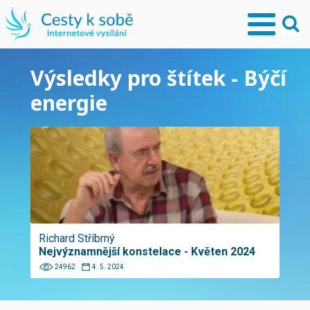
Výsledky pro štítek - Býčí
energie
Richard Stříbrný
Nejvýznamnější konstelace - Květen 2024
24962
4. 5. 2024