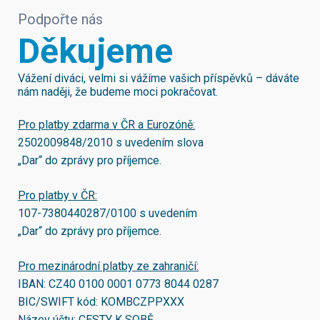
Podpořte nás
Děkujeme
Vážení diváci, velmi si vážíme vašich příspěvků – dáváte
nám naději, že budeme moci pokračovat.
Pro platby zdarma v ČR a Eurozóně:
2502009848/2010
s uvedením slova
„Dar“ do zprávy pro příjemce.
Pro platby v ČR:
107-7380440287/0100
s uvedením
„Dar“ do zprávy pro příjemce.
Pro mezinárodní platby ze zahraničí:
IBAN:
CZ40 0100 0001 0773 8044 0287
BIC/SWIFT kód:
KOMBCZPPXXX
Název účtu: CESTY K SOBĚ