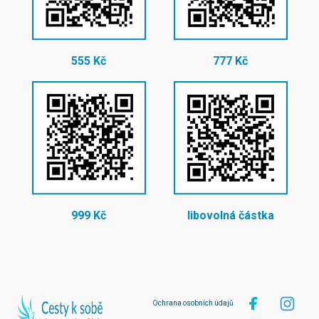
555 Kč
777 Kč
999 Kč
libovolná částka
Ochrana osobních údajů