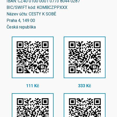
IBAN:
CZ40 0100 0001 0773 8044 0287
BIC/SWIFT kód:
KOMBCZPPXXX
Název účtu: CESTY K SOBĚ
Praha 4, 149 00
Česká republika
111 Kč
333 Kč