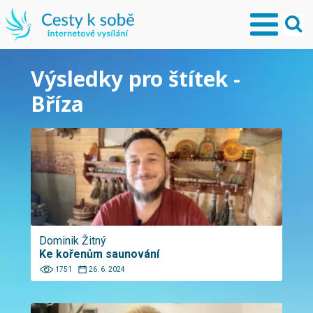
Výsledky pro štítek -
Bříza
Dominik Žitný
Ke kořenům saunování
1751
26. 6. 2024