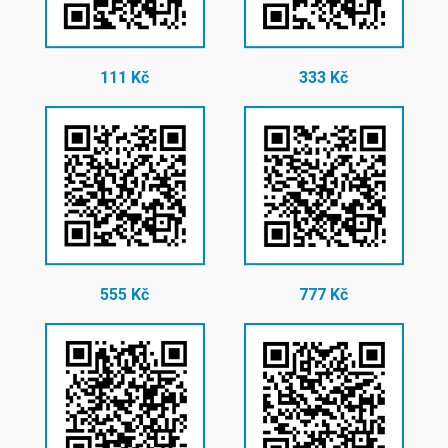
111 Kč
333 Kč
555 Kč
777 Kč