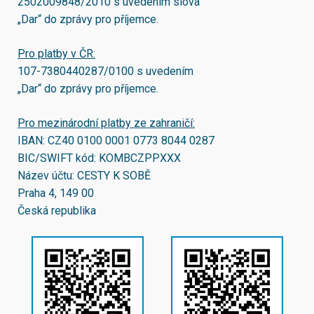
2502009848/2010
s uvedením slova
„Dar“ do zprávy pro příjemce.
Pro platby v ČR:
107-7380440287/0100
s uvedením
„Dar“ do zprávy pro příjemce.
Pro mezinárodní platby ze zahraničí:
IBAN:
CZ40 0100 0001 0773 8044 0287
BIC/SWIFT kód:
KOMBCZPPXXX
Název účtu: CESTY K SOBĚ
Praha 4, 149 00
Česká republika