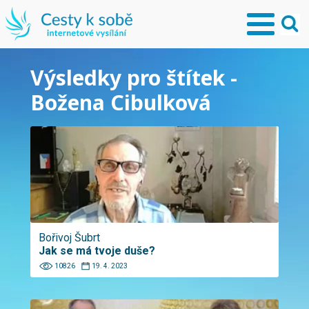
Výsledky pro štítek -
Božena Cibulková
Bořivoj Šubrt
Jak se má tvoje duše?
10826
19. 4. 2023