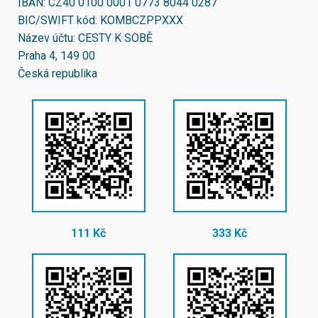
IBAN:
CZ40 0100 0001 0773 8044 0287
BIC/SWIFT kód:
KOMBCZPPXXX
Název účtu: CESTY K SOBĚ
Praha 4, 149 00
Česká republika
111 Kč
333 Kč