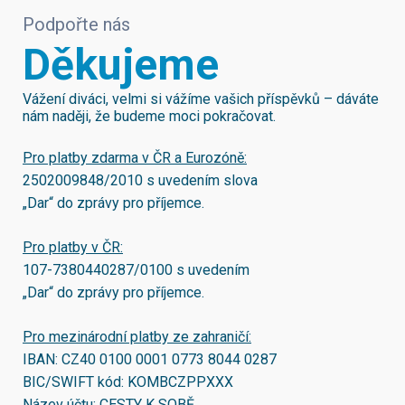
Podpořte nás
Děkujeme
Vážení diváci, velmi si vážíme vašich příspěvků – dáváte
nám naději, že budeme moci pokračovat.
Pro platby zdarma v ČR a Eurozóně:
2502009848/2010
s uvedením slova
„Dar“ do zprávy pro příjemce.
Pro platby v ČR:
107-7380440287/0100
s uvedením
„Dar“ do zprávy pro příjemce.
Pro mezinárodní platby ze zahraničí:
IBAN:
CZ40 0100 0001 0773 8044 0287
BIC/SWIFT kód:
KOMBCZPPXXX
Název účtu: CESTY K SOBĚ