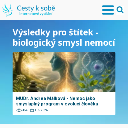
Výsledky pro štítek -
biologický smysl nemocí
MUDr. Andrea Málková - Nemoc jako
smysluplný program v evoluci člověka
454
1. 6. 2026