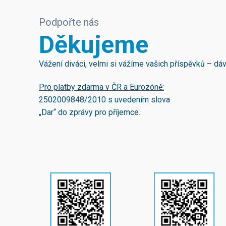
Podpořte nás
Děkujeme
Vážení diváci, velmi si vážíme vašich příspěvků – d
Pro platby zdarma v ČR a Eurozóně:
2502009848/2010
s uvedením slova
„Dar“ do zprávy pro příjemce.