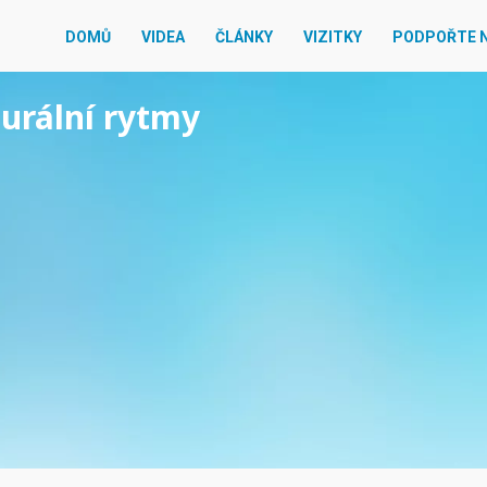
DOMŮ
VIDEA
ČLÁNKY
VIZITKY
PODPOŘTE 
aurální rytmy