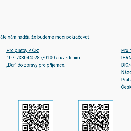
áváte nám naději, že budeme moci pokračovat.
Pro platby v ČR:
Pro 
107-7380440287/0100
s uvedením
IBA
„Dar“ do zprávy pro příjemce.
BIC/
Náze
Prah
Česk