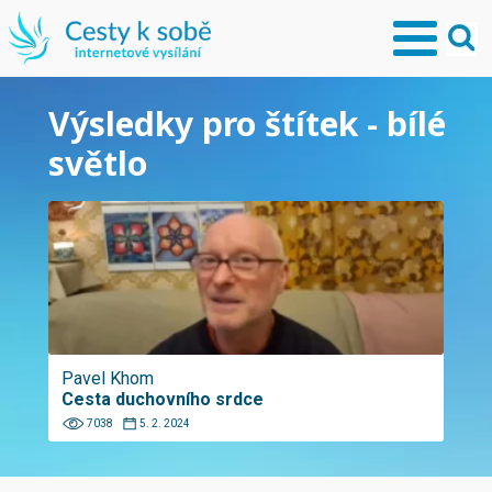
Výsledky pro štítek - bílé
světlo
Pavel Khom
Cesta duchovního srdce
7038
5. 2. 2024