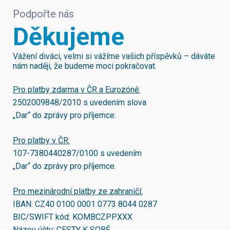
Podpořte nás
Děkujeme
Vážení diváci, velmi si vážíme vašich příspěvků – dáváte
nám naději, že budeme moci pokračovat.
Pro platby zdarma v ČR a Eurozóně:
2502009848/2010
s uvedením slova
„Dar“ do zprávy pro příjemce.
Pro platby v ČR:
107-7380440287/0100
s uvedením
„Dar“ do zprávy pro příjemce.
Pro mezinárodní platby ze zahraničí:
IBAN:
CZ40 0100 0001 0773 8044 0287
BIC/SWIFT kód:
KOMBCZPPXXX
Název účtu: CESTY K SOBĚ