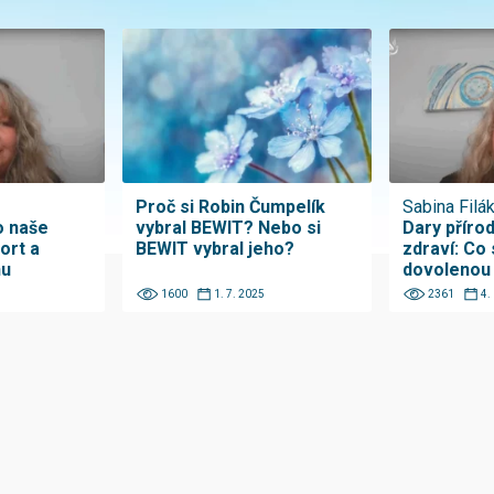
Proč si Robin Čumpelík
Sabina Filá
o naše
vybral BEWIT? Nebo si
Dary příro
ort a
BEWIT vybral jeho?
zdraví: Co 
hu
dovolenou
1600
1. 7. 2025
2361
4.