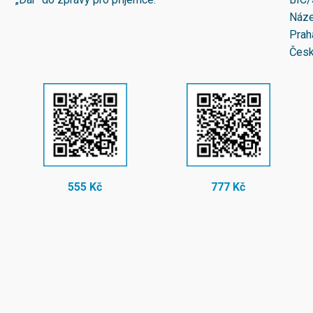
Náze
Prah
Česk
555 Kč
777 Kč