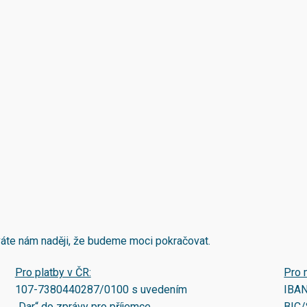
áváte nám naději, že budeme moci pokračovat.
Pro platby v ČR:
Pro 
107-7380440287/0100
s uvedením
IBA
„Dar“ do zprávy pro příjemce.
BIC/