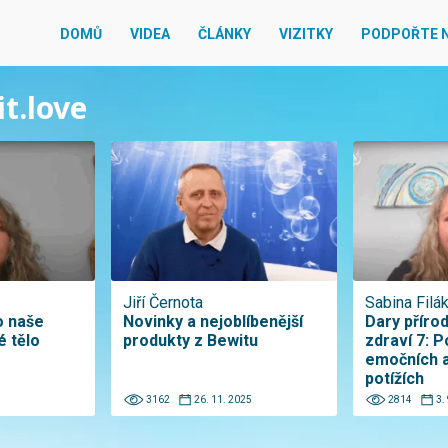
DOMŮ
VIDEA
ČLÁNKY
VIZITKY
PODPOŘTE 
it.love
Jiří Černota
Sabina Filá
o naše
Novinky a nejoblíbenější
Dary příro
é tělo
produkty z Bewitu
zdraví 7: 
emočních a
potížích
3162
26. 11. 2025
2814
3.