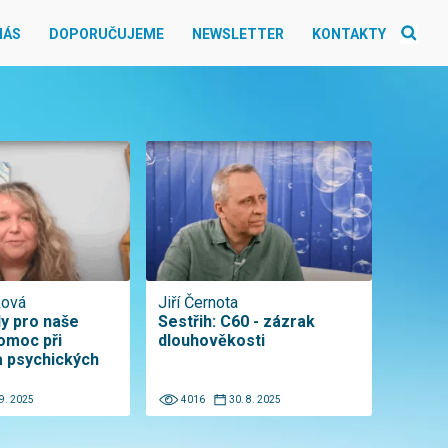
NÁS
DOPORUČUJEME
NEWSLETTER
KONTAKTY
ková
Jiří Černota
dy pro naše
Sestřih: C60 - zázrak
Pomoc při
dlouhověkosti
 psychických
 9. 2025
4016
30. 8. 2025