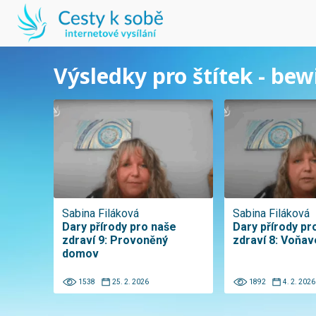
Výsledky pro štítek - bew
Sabina Filáková
Sabina Filáková
Dary přírody pro naše
Dary přírody pr
zdraví 9: Provoněný
zdraví 8: Voňav
domov
1538
25. 2. 2026
1892
4. 2. 2026