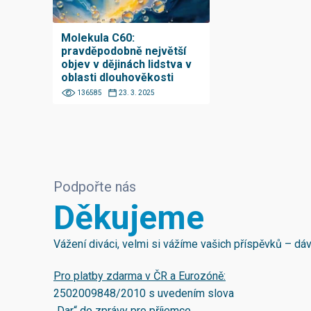
Molekula C60:
pravděpodobně největší
objev v dějinách lidstva v
oblasti dlouhověkosti
136585
23. 3. 2025
Podpořte nás
Děkujeme
Vážení diváci, velmi si vážíme vašich příspěvků – d
Pro platby zdarma v ČR a Eurozóně:
2502009848/2010
s uvedením slova
„Dar“ do zprávy pro příjemce.