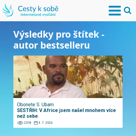
Výsledky pro štítek -
autor bestselleru
Obonete S. Ubam
SESTŘIH: V Africe jsem našel mnohem více
než sebe
2018
4. 7. 2026