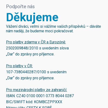
Podpořte nás
Děkujeme
Vážení diváci, velmi si vážíme vašich příspěvků – dáváte
nám naději, že budeme moci pokračovat.
Pro platby zdarma v ČR a Eurozóně:
2502009848/2010
s uvedením slova
„Dar“ do zprávy pro příjemce.
Pro platby v ČR:
107-7380440287/0100
s uvedením
„Dar“ do zprávy pro příjemce.
Pro mezinárodní platby ze zahraničí:
IBAN:
CZ40 0100 0001 0773 8044 0287
BIC/SWIFT kód:
KOMBCZPPXXX
Název účtu: CESTY K SOBĚ