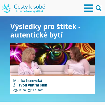
Výsledky pro štítek -
autentické bytí
Monika Kunovská
Žij svou vnitřní sílu!
19180
19. 3. 2021