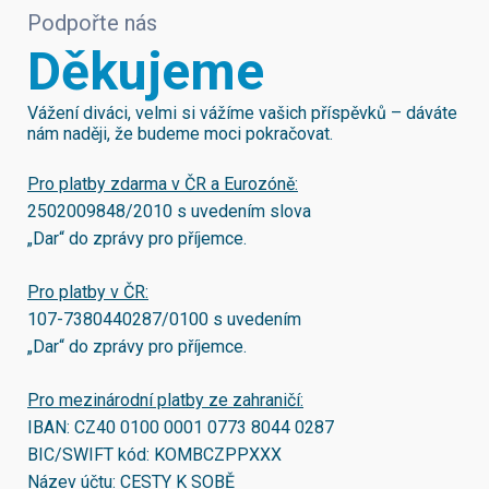
Podpořte nás
Děkujeme
Vážení diváci, velmi si vážíme vašich příspěvků – dáváte
nám naději, že budeme moci pokračovat.
Pro platby zdarma v ČR a Eurozóně:
2502009848/2010
s uvedením slova
„Dar“ do zprávy pro příjemce.
Pro platby v ČR:
107-7380440287/0100
s uvedením
„Dar“ do zprávy pro příjemce.
Pro mezinárodní platby ze zahraničí:
IBAN:
CZ40 0100 0001 0773 8044 0287
BIC/SWIFT kód:
KOMBCZPPXXX
Název účtu: CESTY K SOBĚ