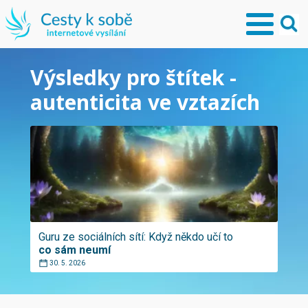
Výsledky pro štítek -
autenticita ve vztazích
Guru ze sociálních sítí: Když někdo učí to
co sám neumí
30. 5. 2026