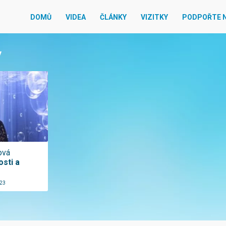
DOMŮ
VIDEA
ČLÁNKY
VIZITKY
PODPOŘTE 
y
ová
osti a
023