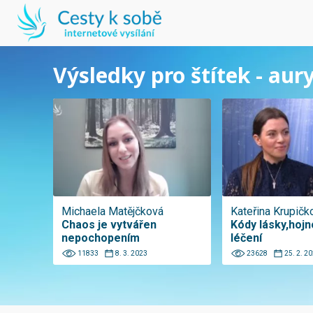
Výsledky pro štítek - aur
Michaela Matějčková
Kateřina Krupičk
Chaos je vytvářen
Kódy lásky,hojn
nepochopením
léčení
11833
8. 3. 2023
23628
25. 2. 2