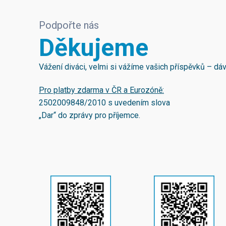
Podpořte nás
Děkujeme
Vážení diváci, velmi si vážíme vašich příspěvků – d
Pro platby zdarma v ČR a Eurozóně:
2502009848/2010
s uvedením slova
„Dar“ do zprávy pro příjemce.