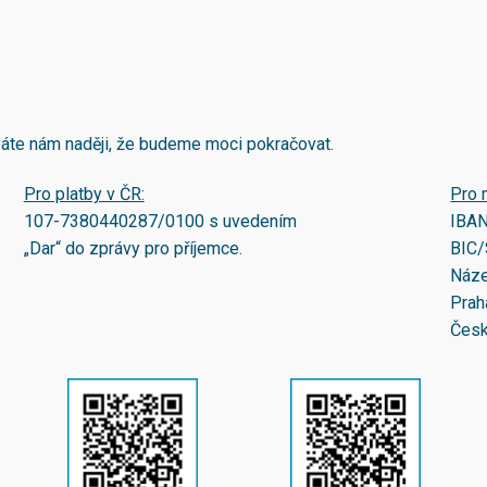
áváte nám naději, že budeme moci pokračovat.
Pro platby v ČR:
Pro 
107-7380440287/0100
s uvedením
IBA
„Dar“ do zprávy pro příjemce.
BIC/
Náze
Prah
Česk