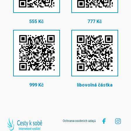
555 Kč
777 Kč
999 Kč
libovolná částka
Ochrana osobních údajů