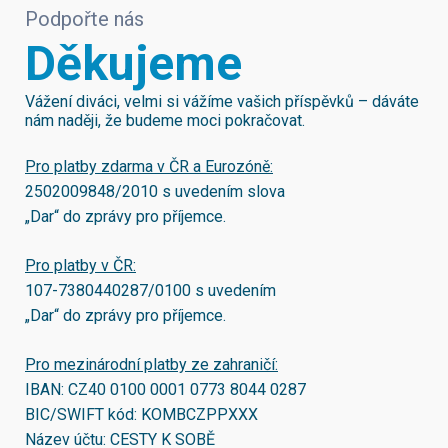
Podpořte nás
Děkujeme
Vážení diváci, velmi si vážíme vašich příspěvků – dáváte
nám naději, že budeme moci pokračovat.
Pro platby zdarma v ČR a Eurozóně:
2502009848/2010
s uvedením slova
„Dar“ do zprávy pro příjemce.
Pro platby v ČR:
107-7380440287/0100
s uvedením
„Dar“ do zprávy pro příjemce.
Pro mezinárodní platby ze zahraničí:
IBAN:
CZ40 0100 0001 0773 8044 0287
BIC/SWIFT kód:
KOMBCZPPXXX
Název účtu: CESTY K SOBĚ