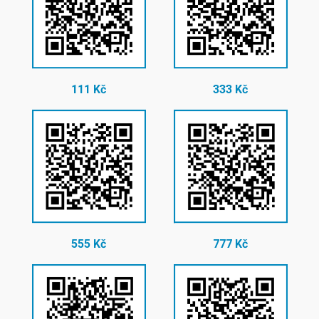
111 Kč
333 Kč
555 Kč
777 Kč