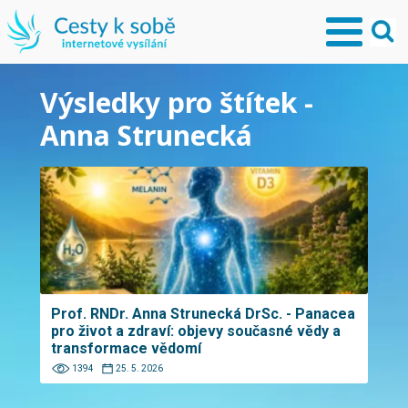
Výsledky pro štítek -
Anna Strunecká
Prof. RNDr. Anna Strunecká DrSc. - Panacea
pro život a zdraví: objevy současné vědy a
transformace vědomí
1394
25. 5. 2026