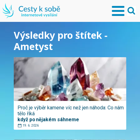
Výsledky pro štítek -
Ametyst
Proč je výběr kamene víc než jen náhoda: Co nám
tělo říká
když po nějakém sáhneme
19. 6. 2026