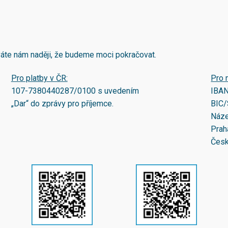
áváte nám naději, že budeme moci pokračovat.
Pro platby v ČR:
Pro 
107-7380440287/0100
s uvedením
IBA
„Dar“ do zprávy pro příjemce.
BIC/
Náze
Prah
Česk