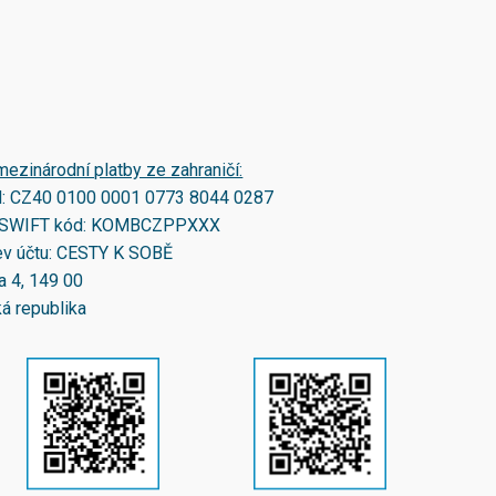
mezinárodní platby ze zahraničí:
N:
CZ40 0100 0001 0773 8044 0287
SWIFT kód:
KOMBCZPPXXX
v účtu: CESTY K SOBĚ
a 4, 149 00
á republika