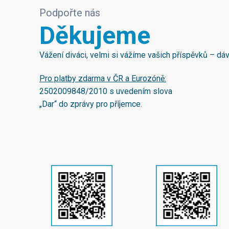
Podpořte nás
Děkujeme
Vážení diváci, velmi si vážíme vašich příspěvků – d
Pro platby zdarma v ČR a Eurozóně:
2502009848/2010
s uvedením slova
„Dar“ do zprávy pro příjemce.