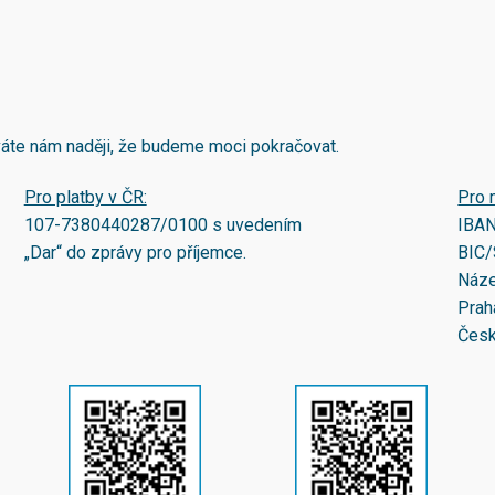
áváte nám naději, že budeme moci pokračovat.
Pro platby v ČR:
Pro 
107-7380440287/0100
s uvedením
IBA
„Dar“ do zprávy pro příjemce.
BIC/
Náze
Prah
Česk