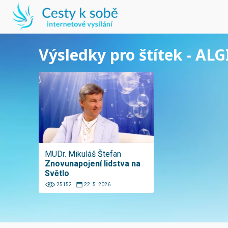
Výsledky pro štítek - ALG
MUDr. Mikuláš Štefan
Znovunapojení lidstva na
Světlo
25152
22. 5. 2026