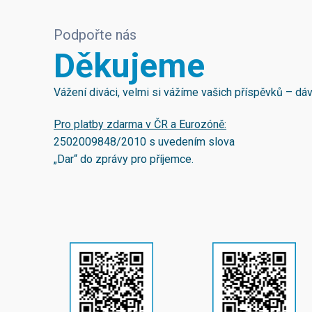
Podpořte nás
Děkujeme
Vážení diváci, velmi si vážíme vašich příspěvků – d
Pro platby zdarma v ČR a Eurozóně:
2502009848/2010
s uvedením slova
„Dar“ do zprávy pro příjemce.