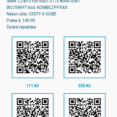
IBAN:
CZ40 0100 0001 0773 8044 0287
BIC/SWIFT kód:
KOMBCZPPXXX
Název účtu: CESTY K SOBĚ
Praha 4, 149 00
Česká republika
111 Kč
333 Kč