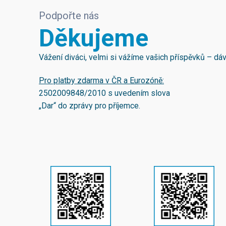
Podpořte nás
Děkujeme
Vážení diváci, velmi si vážíme vašich příspěvků – d
Pro platby zdarma v ČR a Eurozóně:
2502009848/2010
s uvedením slova
„Dar“ do zprávy pro příjemce.