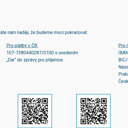
áváte nám naději, že budeme moci pokračovat.
Pro platby v ČR:
Pro 
107-7380440287/0100
s uvedením
IBA
„Dar“ do zprávy pro příjemce.
BIC/
Náze
Prah
Česk