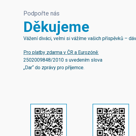
Podpořte nás
Děkujeme
Vážení diváci, velmi si vážíme vašich příspěvků – d
Pro platby zdarma v ČR a Eurozóně:
2502009848/2010
s uvedením slova
„Dar“ do zprávy pro příjemce.