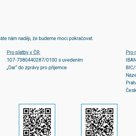
áváte nám naději, že budeme moci pokračovat.
Pro platby v ČR:
Pro 
107-7380440287/0100
s uvedením
IBA
„Dar“ do zprávy pro příjemce.
BIC/
Náze
Prah
Česk