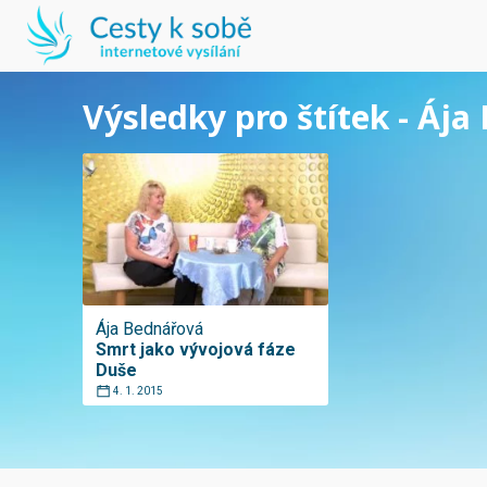
Výsledky pro štítek - Áj
Ája Bednářová
Smrt jako vývojová fáze
Duše
4. 1. 2015