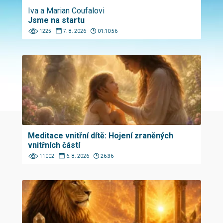
Iva a Marian Coufalovi
Jsme na startu
1225
7. 8. 2026
01:10:56
Meditace vnitřní dítě: Hojení zraněných
vnitřních částí
11002
6. 8. 2026
26:36