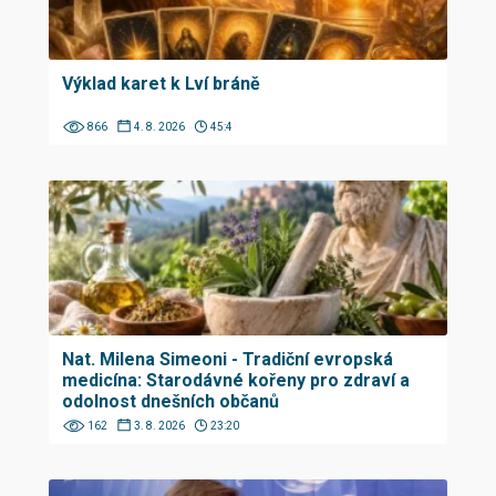
Výklad karet k Lví bráně
866
4. 8. 2026
45:4
Nat. Milena Simeoni - Tradiční evropská
medicína: Starodávné kořeny pro zdraví a
odolnost dnešních občanů
162
3. 8. 2026
23:20