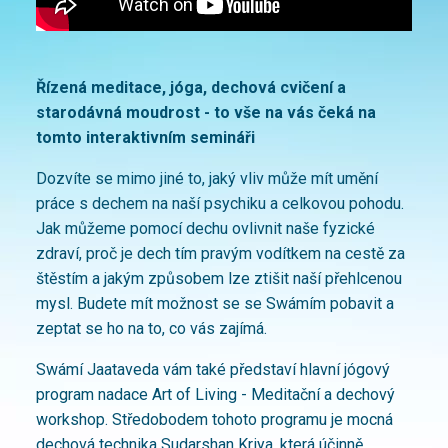
Řízená meditace, jóga, dechová cvičení a
starodávná moudrost - to vše na vás čeká na
tomto interaktivním semináři
Dozvíte se mimo jiné to, jaký vliv může mít umění
práce s dechem na naší psychiku a celkovou pohodu.
Jak můžeme pomocí dechu ovlivnit naše fyzické
zdraví, proč je dech tím pravým vodítkem na cestě za
štěstím a jakým způsobem lze ztišit naší přehlcenou
mysl. Budete mít možnost se se Swámím pobavit a
zeptat se ho na to, co vás zajímá.
Swámí Jaataveda vám také představí hlavní jógový
program nadace Art of Living - Meditační a dechový
workshop. Středobodem tohoto programu je mocná
dechová technika Sudarshan Kriya, která účinně