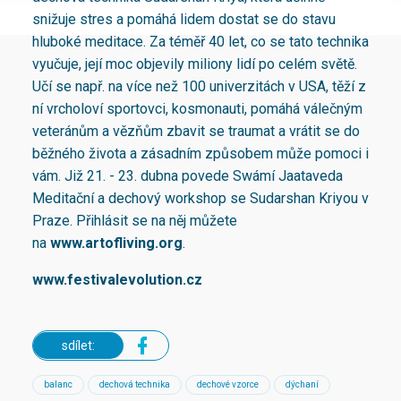
snižuje stres a pomáhá lidem dostat se do stavu
hluboké meditace. Za téměř 40 let, co se tato technika
vyučuje, její moc objevily miliony lidí po celém světě.
Učí se např. na více než 100 univerzitách v USA, těží z
ní vrcholoví sportovci, kosmonauti, pomáhá válečným
veteránům a vězňům zbavit se traumat a vrátit se do
běžného života a zásadním způsobem může pomoci i
vám. Již 21. - 23. dubna povede Swámí Jaataveda
Meditační a dechový workshop se Sudarshan Kriyou v
Praze. Přihlásit se na něj můžete
na
www.artofliving.org
.
www.festivalevolution.cz
sdílet:
balanc
dechová technika
dechové vzorce
dýchaní