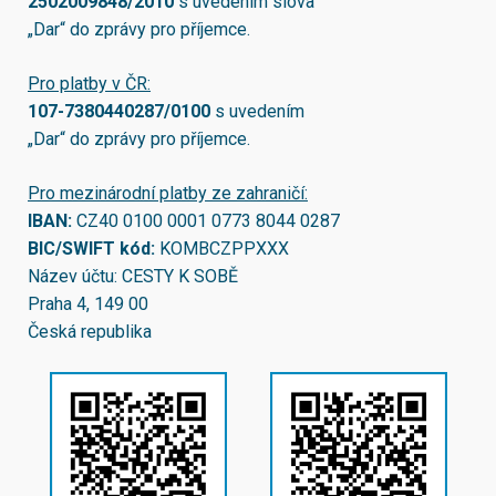
2502009848/2010
s uvedením slova
„Dar“ do zprávy pro příjemce.
Pro platby v ČR:
107-7380440287/0100
s uvedením
„Dar“ do zprávy pro příjemce.
Pro mezinárodní platby ze zahraničí:
IBAN:
CZ40 0100 0001 0773 8044 0287
BIC/SWIFT kód:
KOMBCZPPXXX
Název účtu: CESTY K SOBĚ
Praha 4, 149 00
Česká republika