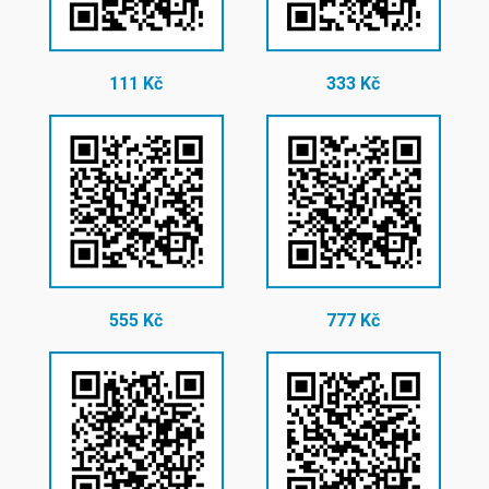
111 Kč
333 Kč
555 Kč
777 Kč