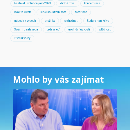
Festival Evolution jaro 2023
klidná mysl
koncentrace
kvalita života
lepší soustředěnost
Meditace
nádech x výdech
prožitky
rozhodnutí
Sudarshan Kriya
Swámí Jaataveda
tady a teď
uvolnění úzkosti
vděčnost
životní volby
Mohlo by vás zajímat