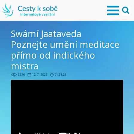
Swámí Jaataveda
Poznejte umění meditace
přímo od indického
mistra
5236
12. 7. 2023
01:21:28