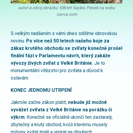
autor a zdroj obrázku: ©Brett Sayles, Pexels na webu
canva.com
S velkým nadšením s vámi dnes sdílíme obrovskou
novinu.
Po více než 50 letech našeho boje za
zákaz krutého obchodu se zvířaty konečně prošel
finální fází v Parlamentu návrh, který zakáže
vývozy živých zvířat z Velké Británie.
Je to
monumentální vítězství pro zvířata a důvod k
oslavám.
KONEC JEDNOMU UTRPENÍ
Jakmile začne zákon platit,
nebude již možné
vyvážet zvířata z Velké Británie na porážku či
výkrm
. Konečně se oficiálně ukončí ten zastaralý,
zbytečný a krutý obchod, kvůli kterému musely
miliony zvířat trpět a umírat na dlouhých,