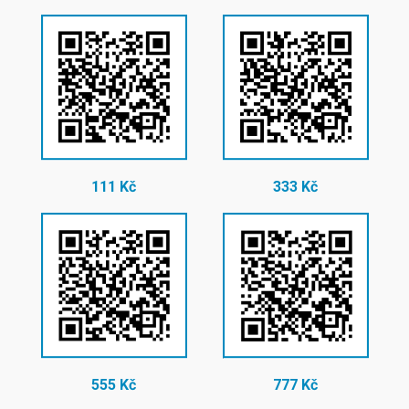
111 Kč
333 Kč
555 Kč
777 Kč