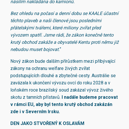
násilím nakládána do kamionů.
Bez ohledu na počasí a denní dobu se KAALE účastní
těchto plaveb a naši členové jsou posledními
přátelskými tvářemi, které miliony zvířat před
vývozem spatří. Jsme rádi, že zákon konečně tento
krutý obchod zakáže a obyvatelé Kentu proti němu již
nebudou muset bojovat.
“
Nový zákon bude dalším přírůstkem mezi přibývající
zákony na ochranu welfare živých zvířat
podstupujících dlouhé a zbytečné cesty. Austrálie se
zavázala k ukončení vývozu ovcí do roku 2028 a v
loňském roce brazilský soud zakázal vývoz živého
skotu z tamních přístavů.
I nadále budeme pracovat
v rámci EU, aby byl tento krutý obchod zakázán
zde i v Severním Irsku.
DEN JAKO STVOŘENÝ K OSLAVÁM