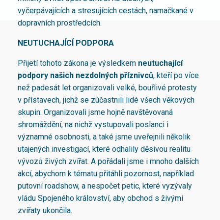
vyčerpávajících a stresujících cestách, namačkané v
dopravních prostředcích.
NEUTUCHAJÍCÍ PODPORA
Přijetí tohoto zákona je výsledkem
neutuchající
podpory našich nezdolných příznivců
, kteří po více
než padesát let organizovali velké, bouřlivé protesty
v přístavech, jichž se zúčastnili lidé všech věkových
skupin. Organizovali jsme hojně navštěvovaná
shromáždění, na nichž vystupovali poslanci i
významné osobnosti, a také jsme uveřejnili několik
utajených investigací, které odhalily děsivou realitu
vývozů živých zvířat. A pořádali jsme i mnoho dalších
akcí, abychom k tématu přitáhli pozornost, například
putovní roadshow, a nespočet petic, které vyzývaly
vládu Spojeného království, aby obchod s živými
zvířaty ukončila.