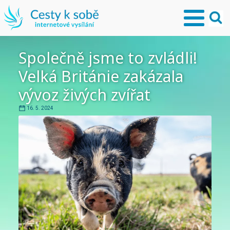
Společně jsme to zvládli!
Velká Británie zakázala
vývoz živých zvířat
16. 5. 2024