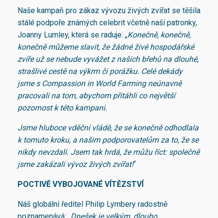
Naše kampaň pro zákaz vývozu živých zvířat se těšila
stálé podpoře známých celebrit včetně naší patronky,
Joanny Lumley, která se raduje: „
Konečně, konečně,
konečně můžeme slavit, že žádné živé hospodářské
zvíře už se nebude vyvážet z našich břehů na dlouhé,
strašlivé cestě na výkrm či porážku. Celé dekády
jsme s Compassion in World Farming neúnavně
pracovali na tom, abychom přitáhli co největší
pozornost k této kampani.
Jsme hluboce vděční vládě, že se konečně odhodlala
k tomuto kroku, a našim podporovatelům za to, že se
nikdy nevzdali. Jsem tak hrdá, že můžu říct: společně
jsme zakázali vývoz živých zvířat!
“
POCTIVĚ VYBOJOVANÉ VÍTĚZSTVÍ
Náš globální ředitel Philip Lymbery radostně
poznamenává: „
Dnešek je velkým, dlouho