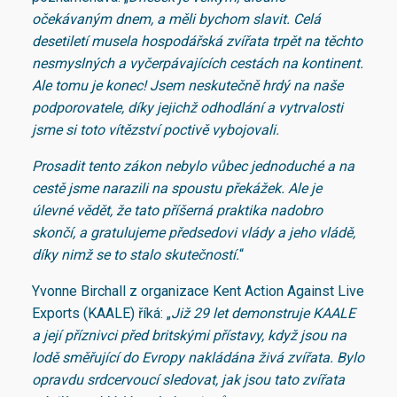
očekávaným dnem, a měli bychom slavit. Celá
desetiletí musela hospodářská zvířata trpět na těchto
nesmyslných a vyčerpávajících cestách na kontinent.
Ale tomu je konec! Jsem neskutečně hrdý na naše
podporovatele, díky jejichž odhodlání a vytrvalosti
jsme si toto vítězství poctivě vybojovali.
Prosadit tento zákon nebylo vůbec jednoduché a na
cestě jsme narazili na spoustu překážek. Ale je
úlevné vědět, že tato příšerná praktika nadobro
skončí, a gratulujeme předsedovi vlády a jeho vládě,
díky nimž se to stalo skutečností.
“
Yvonne Birchall z organizace Kent Action Against Live
Exports (KAALE) říká: „
Již 29 let demonstruje KAALE
a její příznivci před britskými přístavy, když jsou na
lodě směřující do Evropy nakládána živá zvířata. Bylo
opravdu srdcervoucí sledovat, jak jsou tato zvířata