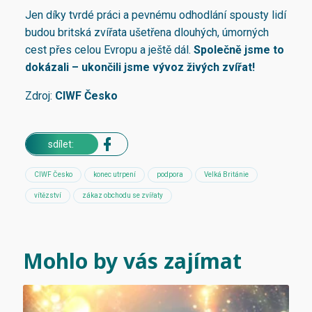
Jen díky tvrdé práci a pevnému odhodlání spousty lidí
budou britská zvířata ušetřena dlouhých, úmorných
cest přes celou Evropu a ještě dál.
Společně jsme to
dokázali – ukončili jsme vývoz živých zvířat!
Zdroj:
CIWF Česko
sdílet:
CIWF Česko
konec utrpení
podpora
Velká Británie
vítězství
zákaz obchodu se zvířaty
Mohlo by vás zajímat