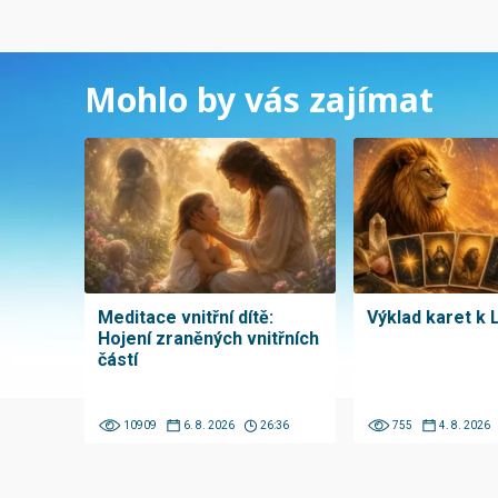
Mohlo by vás zajímat
Meditace vnitřní dítě:
Výklad karet k 
Hojení zraněných vnitřních
částí
10909
6. 8. 2026
26:36
755
4. 8. 2026