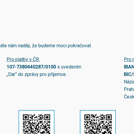
áváte nám naději, že budeme moci pokračovat.
Pro platby v ČR:
Pro 
107-7380440287/0100
s uvedením
IBA
„Dar“ do zprávy pro příjemce.
BIC
Náze
Prah
Česk