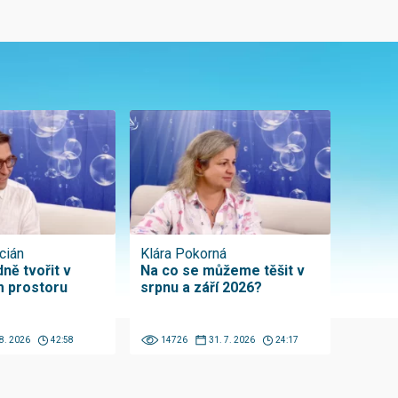
cián
Klára Pokorná
ně tvořit v
Na co se můžeme těšit v
 prostoru
srpnu a září 2026?
 8. 2026
42:58
14726
31. 7. 2026
24:17