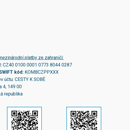
mezinárodní platby ze zahraničí:
N:
CZ40 0100 0001 0773 8044 0287
/SWIFT kód:
KOMBCZPPXXX
v účtu: CESTY K SOBĚ
a 4, 149 00
á republika