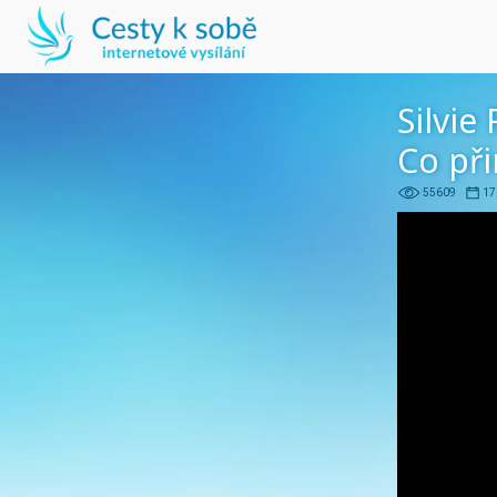
Silvie 
Co při
55609
17