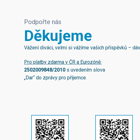
Podpořte nás
Děkujeme
Vážení diváci, velmi si vážíme vašich příspěvků – d
Pro platby zdarma v ČR a Eurozóně:
2502009848/2010
s uvedením slova
„Dar“ do zprávy pro příjemce.