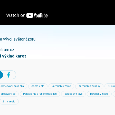
 a vývoj světonázoru
ntrum.cz
i výklad karet
ukončování závazků
dobro x zlo
karmické vzorce
Karmické závazky
Krist
obětování se
Paradigma druhého tisíciletí
pořádek v hlavě
pořádek v životě
žití v trestu