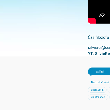
Čas filozofů
silvierei@ce
YT: SilvieRe
sdílet:
Bezpodmínečné 
oběť x viník
vlastní střed