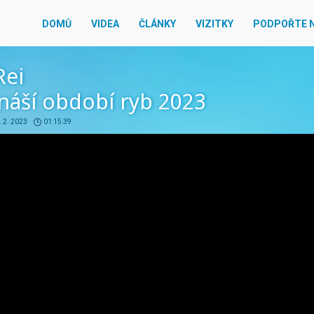
DOMŮ
VIDEA
ČLÁNKY
VIZITKY
PODPOŘTE 
Rei
náší období ryb 2023
. 2. 2023
01:15:39