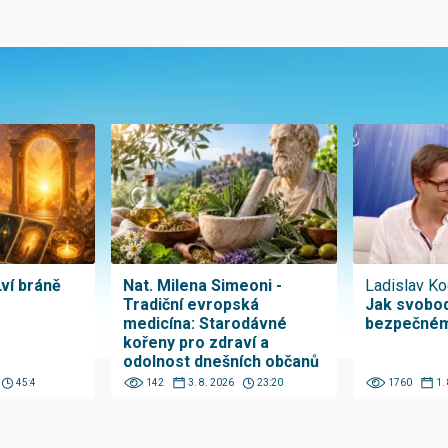
Lví bráně
Nat. Milena Simeoni -
Ladislav Ko
Tradiční evropská
Jak svobod
medicína: Starodávné
bezpečném
kořeny pro zdraví a
odolnost dnešních občanů
45:4
142
3. 8. 2026
23:20
1760
1.