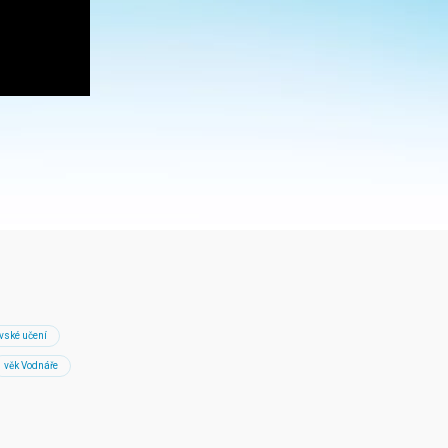
ovské učení
věk Vodnáře