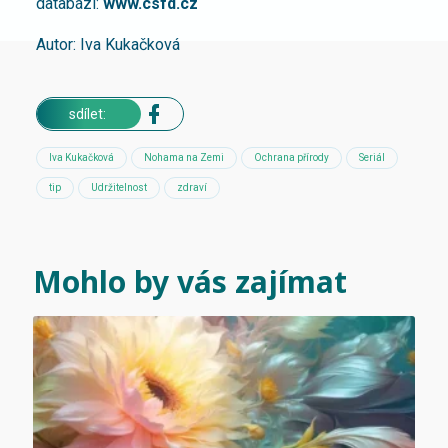
databázi:
www.csfd.cz
Autor: Iva Kukačková
sdílet:
Iva Kukačková
Nohama na Zemi
Ochrana přírody
Seriál
tip
Udržitelnost
zdraví
Mohlo by vás zajímat