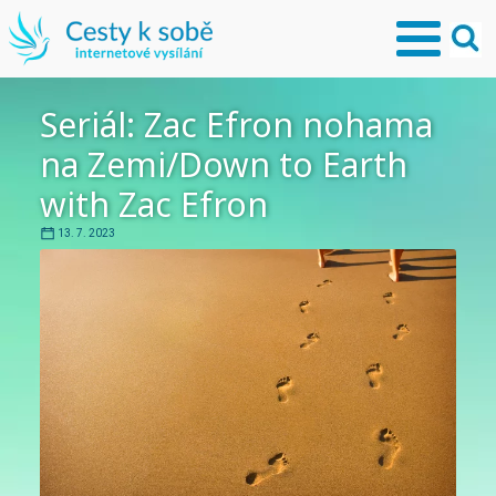
Seriál: Zac Efron nohama
na Zemi/Down to Earth
with Zac Efron
13. 7. 2023