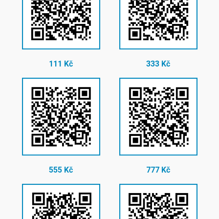
111 Kč
333 Kč
555 Kč
777 Kč