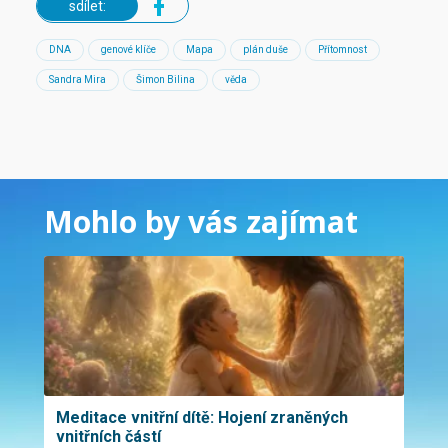
sdílet:
DNA
genové klíče
Mapa
plán duše
Přítomnost
Sandra Mira
Šimon Bilina
věda
Mohlo by vás zajímat
Meditace vnitřní dítě: Hojení zraněných
vnitřních částí