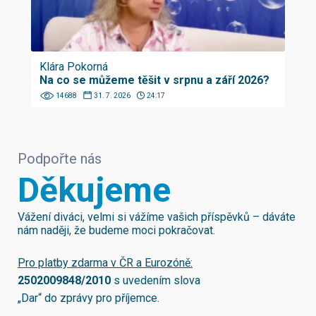
Klára Pokorná
Na co se můžeme těšit v srpnu a září 2026?
14688
31. 7. 2026
24:17
Podpořte nás
Děkujeme
Vážení diváci, velmi si vážíme vašich příspěvků – dáváte
nám naději, že budeme moci pokračovat.
Pro platby zdarma v ČR a Eurozóně:
2502009848/2010
s uvedením slova
„Dar“ do zprávy pro příjemce.