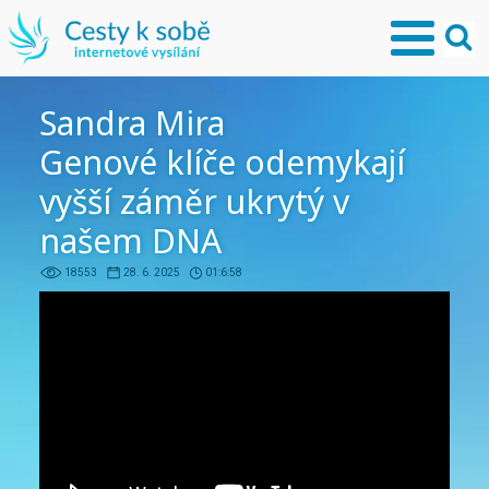
Sandra Mira
Genové klíče odemykají
vyšší záměr ukrytý v
našem DNA
18553
28. 6. 2025
01:6:58