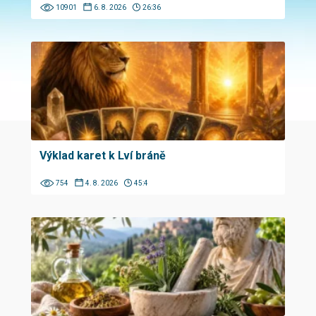
10901
6. 8. 2026
26:36
Výklad karet k Lví bráně
754
4. 8. 2026
45:4