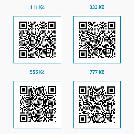
111 Kč
333 Kč
555 Kč
777 Kč