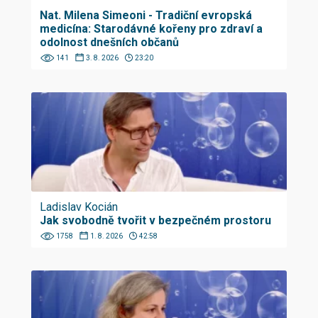
Nat. Milena Simeoni - Tradiční evropská
medicína: Starodávné kořeny pro zdraví a
odolnost dnešních občanů
141
3. 8. 2026
23:20
Ladislav Kocián
Jak svobodně tvořit v bezpečném prostoru
1758
1. 8. 2026
42:58