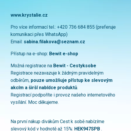
www.krystalie.cz
Pro více informací tel.: +420 736 684 855 (preferuje
komunikaci přes WhatsApp)
Email:
sabina.filakova@seznam.cz
Přístup na e-shop:
Bewit e-shop
Možná registrace na
Bewit - Cestyksobe
Registrace nezavazuje k žádným pravidelným
odběrům,
pouze umožňuje přístup ke slevovým
akcím
a širší nabídce produktů
.
Registrací podpoříte i provoz našeho internetového
vysílání. Moc děkujeme.
Na první nákup divákům Cest k sobě nabízíme
slevový kód v hodnotě až 15%:
HEK947SPB
.