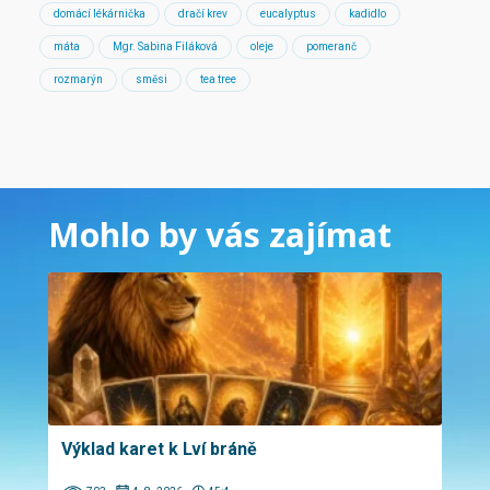
domácí lékárnička
dračí krev
eucalyptus
kadidlo
máta
Mgr. Sabina Filáková
oleje
pomeranč
rozmarýn
směsi
tea tree
Mohlo by vás zajímat
Výklad karet k Lví bráně