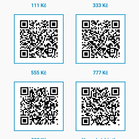
111 Kč
333 Kč
555 Kč
777 Kč