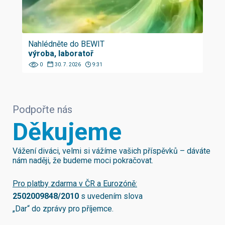
Nahlédněte do BEWIT
výroba, laboratoř
0
30. 7. 2026
9:31
Podpořte nás
Děkujeme
Vážení diváci, velmi si vážíme vašich příspěvků – dáváte
nám naději, že budeme moci pokračovat.
Pro platby zdarma v ČR a Eurozóně:
2502009848/2010
s uvedením slova
„Dar“ do zprávy pro příjemce.