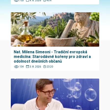
703
4. 8. 2026
45:4
Nat. Milena Simeoni - Tradiční evropská
medicína: Starodávné kořeny pro zdraví a
odolnost dnešních občanů
134
3. 8. 2026
23:20