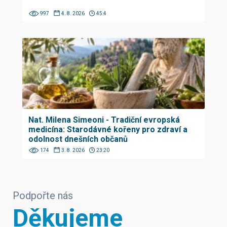
997
4. 8. 2026
45:4
Nat. Milena Simeoni - Tradiční evropská
medicína: Starodávné kořeny pro zdraví a
odolnost dnešních občanů
174
3. 8. 2026
23:20
Podpořte nás
Děkujeme