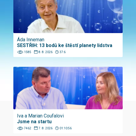
Áda Inneman
SESTŘIH: 13 bodů ke štěstí planety lidstva
1585
8. 8. 2026
37:6
Iva a Marian Coufalovi
Jsme na startu
7462
7. 8. 2026
01:10:56