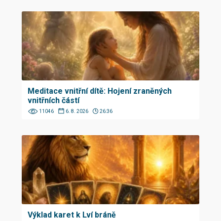
Meditace vnitřní dítě: Hojení zraněných
vnitřních částí
11046
6. 8. 2026
26:36
Výklad karet k Lví bráně