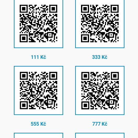
111 Kč
333 Kč
555 Kč
777 Kč