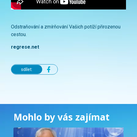
Odstraňování a zmírňování Vašich potíží přirozenou
cestou.
regrese.net
sdílet:
Mohlo by vás zajímat