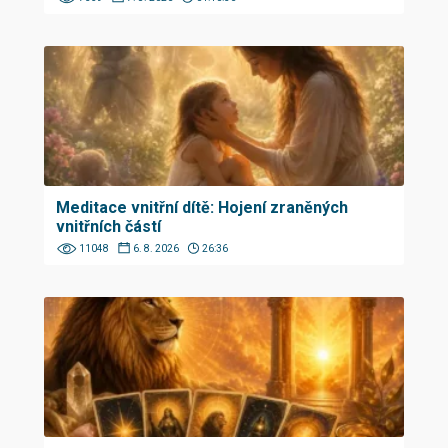
Meditace vnitřní dítě: Hojení zraněných
vnitřních částí
11048
6. 8. 2026
26:36