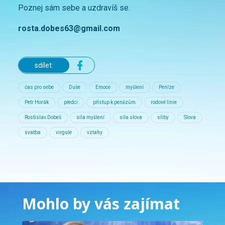
Poznej sám sebe a uzdravíš se.
rosta.dobes63@gmail.com
sdílet:
čas pro sebe
Duše
Emoce
myšlení
Peníze
Petr Horák
předci
přístup k penězům
rodové linie
Rostislav Dobeš
síla myšlení
síla slova
sliby
Slova
svatba
virgule
vztahy
Mohlo by vás zajímat