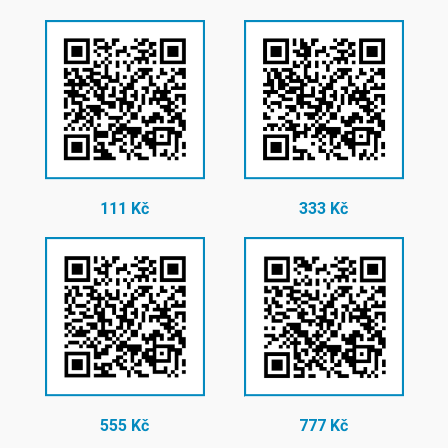
111 Kč
333 Kč
555 Kč
777 Kč