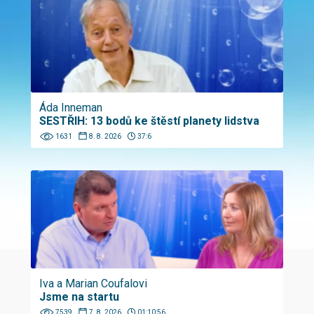
Áda Inneman
SESTŘIH: 13 bodů ke štěstí planety lidstva
1631
8. 8. 2026
37:6
Iva a Marian Coufalovi
Jsme na startu
7539
7. 8. 2026
01:10:56