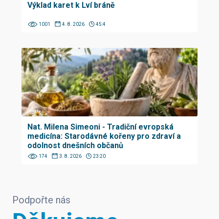
Výklad karet k Lví bráně
1001
4. 8. 2026
45:4
Nat. Milena Simeoni - Tradiční evropská
medicína: Starodávné kořeny pro zdraví a
odolnost dnešních občanů
174
3. 8. 2026
23:20
Podpořte nás