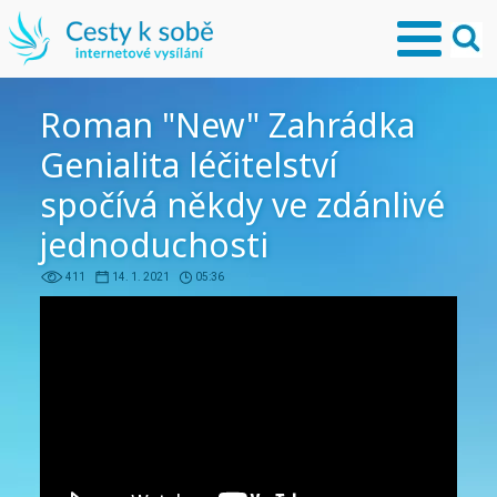
Roman "New" Zahrádka
Genialita léčitelství
spočívá někdy ve zdánlivé
jednoduchosti
411
14. 1. 2021
05:36