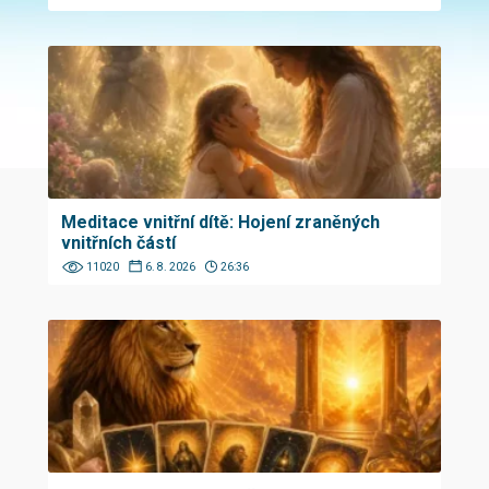
Meditace vnitřní dítě: Hojení zraněných
vnitřních částí
11020
6. 8. 2026
26:36