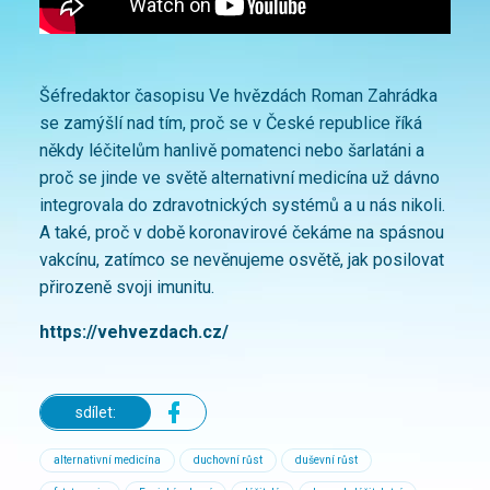
Šéfredaktor časopisu Ve hvězdách Roman Zahrádka
se zamýšlí nad tím, proč se v České republice říká
někdy léčitelům hanlivě pomatenci nebo šarlatáni a
proč se jinde ve světě alternativní medicína už dávno
integrovala do zdravotnických systémů a u nás nikoli.
A také, proč v době koronavirové čekáme na spásnou
vakcínu, zatímco se nevěnujeme osvětě, jak posilovat
přirozeně svoji imunitu.
https://vehvezdach.cz/
sdílet:
alternativní medicína
duchovní růst
duševní růst