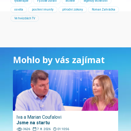
fytoterapie
Fyzické zdraví
léčitelé
legendy léčitelství
osvěta
posílení imunity
přírodní zákony
Roman Zahrádka
Ve hvězdách TV
Mohlo by vás zajímat
Iva a Marian Coufalovi
Jsme na startu
3626
7. 8. 2026
01:10:56