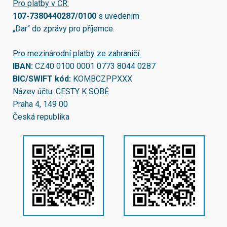
Pro platby v ČR:
107-7380440287/0100
s uvedením
„Dar“ do zprávy pro příjemce.
Pro mezinárodní platby ze zahraničí:
IBAN:
CZ40 0100 0001 0773 8044 0287
BIC/SWIFT kód:
KOMBCZPPXXX
Název účtu: CESTY K SOBĚ
Praha 4, 149 00
Česká republika