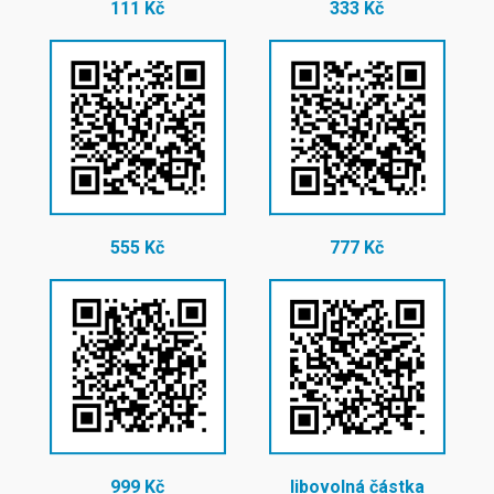
111 Kč
333 Kč
555 Kč
777 Kč
999 Kč
libovolná částka