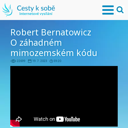
Robert Bernatowicz
O záhadném
mimozemském kódu
22699
19. 7. 2023
59:20