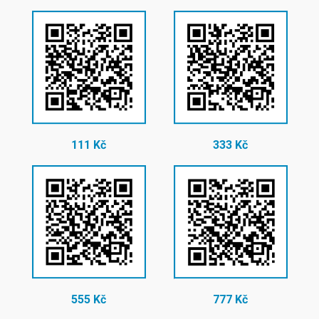
111 Kč
333 Kč
555 Kč
777 Kč