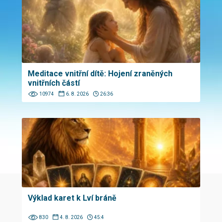
Meditace vnitřní dítě: Hojení zraněných
vnitřních částí
10974
6. 8. 2026
26:36
Výklad karet k Lví bráně
830
4. 8. 2026
45:4