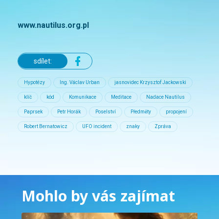
www.nautilus.org.pl
sdílet:
Hypotézy
Ing. Václav Urban
jasnovidec Krzysztof Jackowski
klíč
kód
Komunikace
Meditace
Nadace Nautilus
Paprsek
Petr Horák
Poselství
Předměty
propojení
Robert Bernatowicz
UFO incident
znaky
Zpráva
Mohlo by vás zajímat